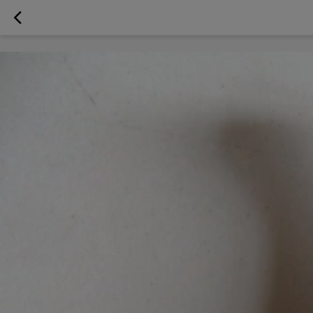
googlea70fe95786458a77.html