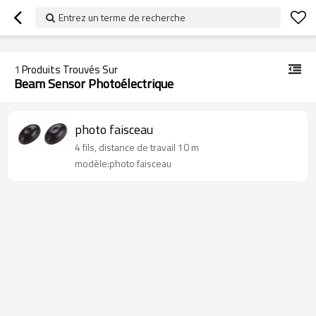
googlea70fe95786458a77.html
Entrez un terme de recherche
1
Produits Trouvés Sur
Beam Sensor Photoélectrique
photo faisceau
4 fils, distance de travail 10 m
modèle:photo faisceau