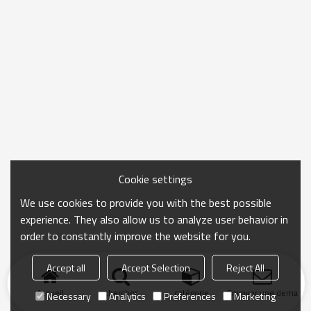
Cookie settings
We use cookies to provide you with the best possible
experience. They also allow us to analyze user behavior in
order to constantly improve the website for you.
Accept all
Accept Selection
Reject All
Accueil
chercher
catégorie
Envoyer une demand
Necessary
Analytics
Preferences
Marketing