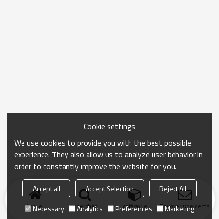
Cookie settings
We use cookies to provide you with the best possible
experience. They also allow us to analyze user behavior in
order to constantly improve the website for you.
Accept all
Accept Selection
Reject All
Accueil
chercher
catégorie
Envoyer une demand
Necessary
Analytics
Preferences
Marketing