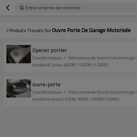
googlea70fe95786458a77.html
Entrez un terme de recherche
Ouvre Porte De Garage Motorisée
2
Produits Trouvés Sur
Opener portier
Caractéristiques: 1. Télécommande fournit la technologie r
modèle:III Series (800N / 1000N /1200N )
ouvre-porte
Caractéristiques: 1. Télécommande fournit la technologie r
modèle:II series ( 600N/ 800N /1000N/1200N )