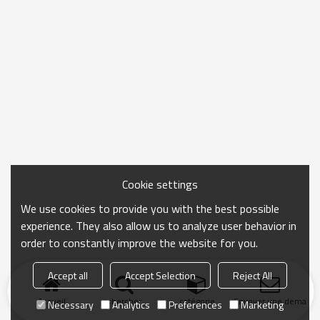
Cookie settings
We use cookies to provide you with the best possible
experience. They also allow us to analyze user behavior in
order to constantly improve the website for you.
Accept all
Accept Selection
Reject All
Accueil
chercher
catégorie
Envoyer une demand
Necessary
Analytics
Preferences
Marketing