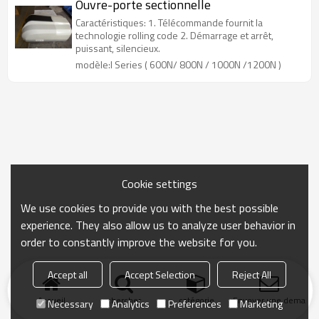
Ouvre-porte sectionnelle
Caractéristiques: 1. Télécommande fournit la
technologie rolling code 2. Démarrage et arrêt,
puissant, silencieux.
modèle:I Series ( 600N/ 800N / 1000N /1200N )
Cookie settings
We use cookies to provide you with the best possible
experience. They also allow us to analyze user behavior in
order to constantly improve the website for you.
Accept all
Accept Selection
Reject All
Accueil
chercher
catégorie
Envoyer une demand
Necessary
Analytics
Preferences
Marketing