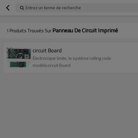
googlea70fe95786458a77.html
Entrez un terme de recherche
Panneau De Circuit Imprimé
1
Produits Trouvés Sur
circuit Board
Électronique limite, le système rolling code
modèle:circuit Board