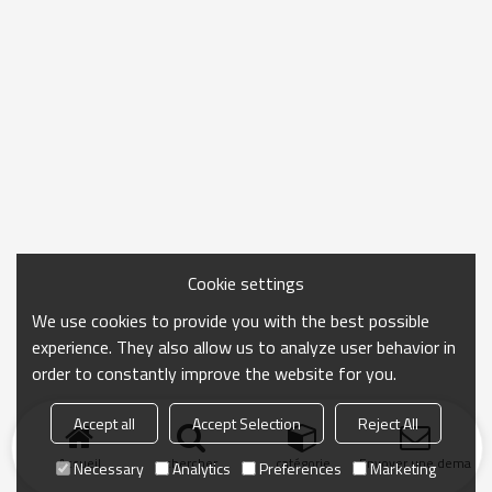
Cookie settings
We use cookies to provide you with the best possible
experience. They also allow us to analyze user behavior in
order to constantly improve the website for you.
Accept all
Accept Selection
Reject All
Accueil
chercher
catégorie
Envoyer une demand
Necessary
Analytics
Preferences
Marketing