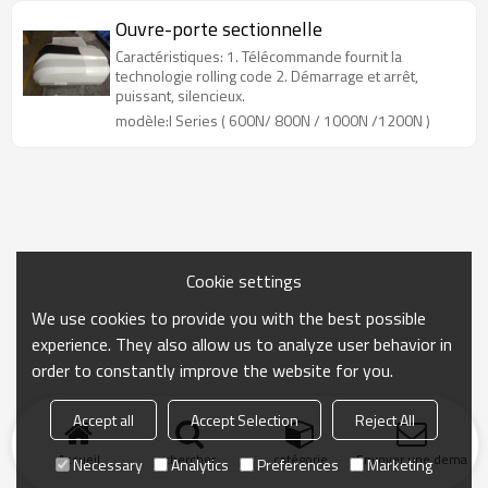
Ouvre-porte sectionnelle
Caractéristiques: 1. Télécommande fournit la
technologie rolling code 2. Démarrage et arrêt,
puissant, silencieux.
modèle:I Series ( 600N/ 800N / 1000N /1200N )
Cookie settings
We use cookies to provide you with the best possible
experience. They also allow us to analyze user behavior in
order to constantly improve the website for you.
Accept all
Accept Selection
Reject All
Accueil
chercher
catégorie
Envoyer une demand
Necessary
Analytics
Preferences
Marketing