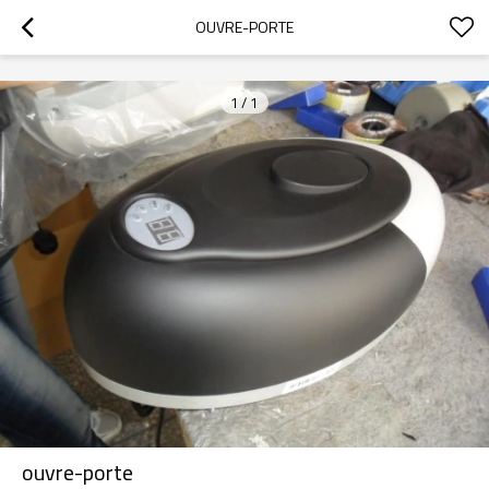
googlea70fe95786458a77.html
OUVRE-PORTE
1
/
1
ouvre-porte