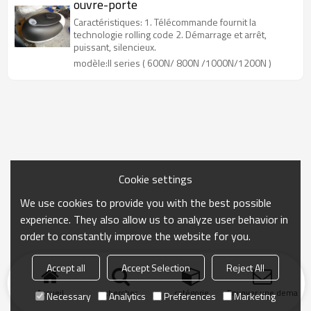
ouvre-porte
Caractéristiques: 1. Télécommande fournit la
technologie rolling code 2. Démarrage et arrêt,
puissant, silencieux.
modèle:II series ( 600N/ 800N /1000N/1200N )
Cookie settings
We use cookies to provide you with the best possible
experience. They also allow us to analyze user behavior in
order to constantly improve the website for you.
Accept all
Accept Selection
Reject All
Accueil
chercher
catégorie
Envoyer une demand
Necessary
Analytics
Preferences
Marketing