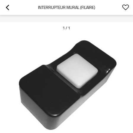
googlea70fe95786458a77.html
INTERRUPTEUR MURAL (FILAIRE)
1
/
1