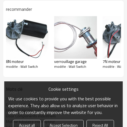
recommander
8N moteur
verrouillage garage
7N moteur
modèle : Wall Switch
modèle : Wall Switch
modèle : Wall S
Cookie settings
Mots clé
We use cookies to provide you with the best possible
Wired interrupteur mural
Composants de porte de garage
experience. They also allow us to analyze user behavior in
Porte de garage avec interrupteur mural
order to constantly improve the website for you.
Door Components industriels
Moteur tubulaire interrupteur
Accept all
Accept Selection
Reject All