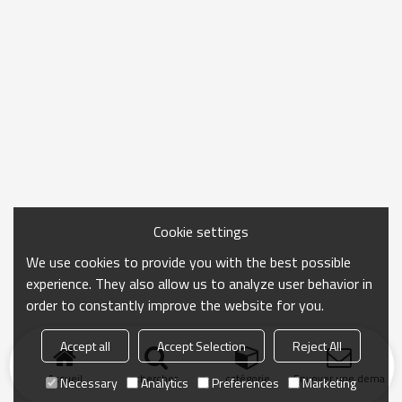
Cookie settings
We use cookies to provide you with the best possible
experience. They also allow us to analyze user behavior in
order to constantly improve the website for you.
Accept all
Accept Selection
Reject All
Accueil
chercher
catégorie
Envoyer une demand
Necessary
Analytics
Preferences
Marketing